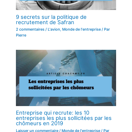
9 secrets sur la politique de
recrutement de Safran
2 commentaires
/
L'avion
,
Monde de l'entreprise
/ Par
Pierre
Entreprise qui recrute: les 10
entreprises les plus sollicitées par les
chômeurs en 2019
Laisser un commentaire
/
Monde de l'entreprise
/ Par