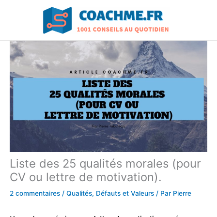
Aller
au
contenu
Liste des 25 qualités morales (pour
CV ou lettre de motivation).
2 commentaires
/
Qualités, Défauts et Valeurs
/ Par
Pierre