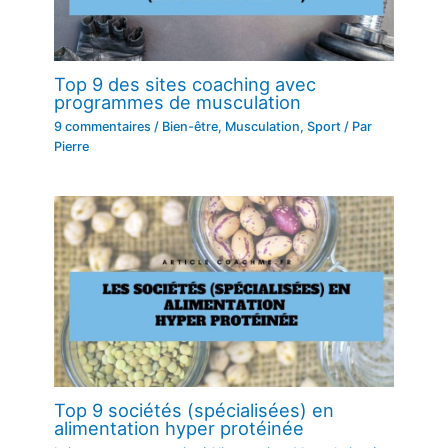
Top 9 des sites coaching avec
programmes de musculation
9 commentaires
/
Bien-être
,
Musculation
,
Sport
/ Par
Pierre
Top 9 sociétés (spécialisées) en
alimentation hyper protéinée