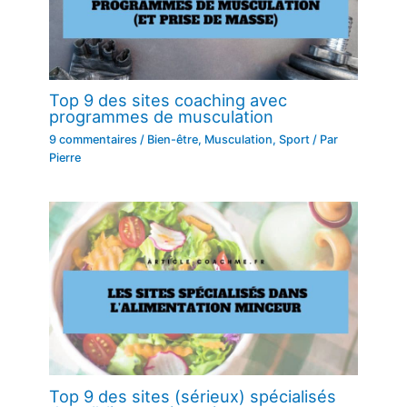
Top 9 des sites coaching avec
programmes de musculation
9 commentaires
/
Bien-être
,
Musculation
,
Sport
/ Par
Pierre
Top 9 des sites (sérieux) spécialisés