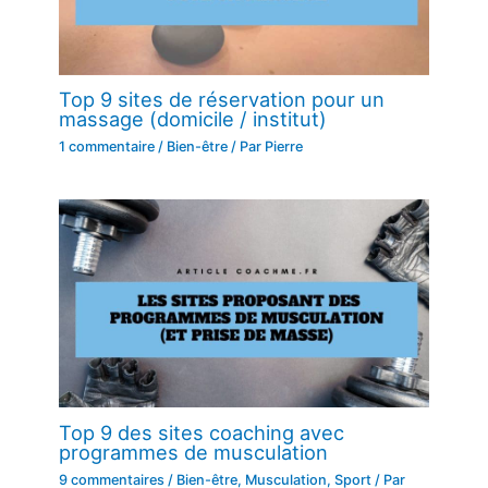
Top 9 sites de réservation pour un
massage (domicile / institut)
1 commentaire
/
Bien-être
/ Par
Pierre
Top 9 des sites coaching avec
programmes de musculation
9 commentaires
/
Bien-être
,
Musculation
,
Sport
/ Par