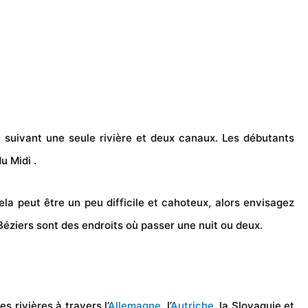
 suivant une seule rivière et deux canaux. Les débutants
u Midi .
ela peut être un peu difficile et cahoteux, alors envisagez
e Béziers sont des endroits où passer une nuit ou deux.
 rivières à travers l’
Allemagne
, l’
Autriche
, la Slovaquie et