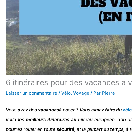
6 itinéraires pour des vacances à v
Laisser un commentaire
/
Vélo
,
Voyage
/ Par
Pierre
Vous avez des
vacances
à poser ? Vous aimez
faire du
vélo
voilà les
meilleurs itinéraires
au niveau européen, afin d
pourrez rouler en toute
sécurité
, et la plupart du temps, à 