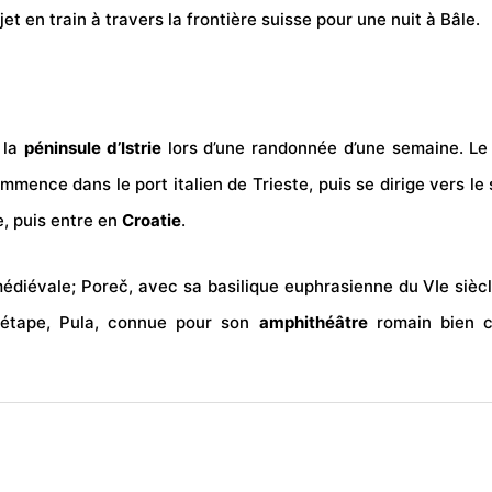
ajet en
train
à travers la frontière suisse pour une nuit à Bâle.
t la
péninsule d’Istrie
lors d’une randonnée d’une semaine. Le 
nce dans le port italien de Trieste, puis se dirige vers le s
e, puis entre en
Croatie
.
 médiévale; Poreč, avec sa basilique euphrasienne du VIe siècle
e étape, Pula, connue pour son
amphithéâtre
romain bien c