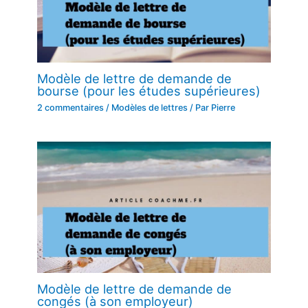
Modèle de lettre de demande de
bourse (pour les études supérieures)
2 commentaires
/
Modèles de lettres
/ Par
Pierre
Modèle de lettre de demande de
congés (à son employeur)