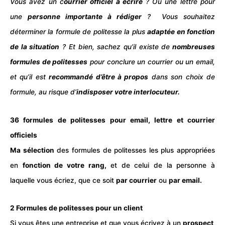
Vous avez un c
ourrier officiel à écrire
? Ou une
lettre
pour
une
personne importante à rédiger
? Vous souhaitez
déterminer la formule de politesse la plus
adaptée en fonction
de la situation
? Et bien, sachez qu’il existe de
nombreuses
formules de politesses
pour conclure un
courrier
ou un
email
,
et qu’il est
recommandé d’être à propos
dans son choix de
formule, au risque d’
indisposer votre interlocuteur.
36 formules de politesses pour email, lettre et courrier
officiels
Ma sélection
des formules de politesses les plus appropriées
en
fonction de votre rang,
et de celui de la personne à
laquelle vous écriez, que ce soit
par courrier
ou
par email.
2 Formules de politesses pour un client
Si vous êtes une entreprise et que vous écrivez à un
prospect