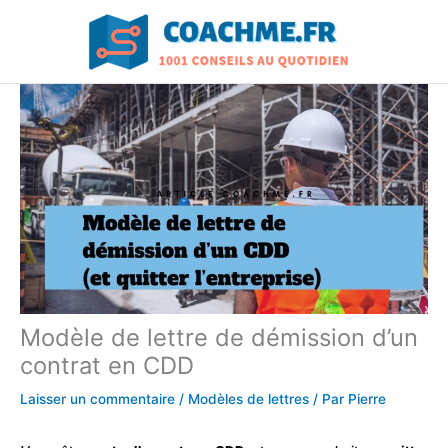
Aller
au
contenu
Modèle de lettre de démission d’un
contrat en CDD
Laisser un commentaire
/
Modèles de lettres
/ Par
Pierre