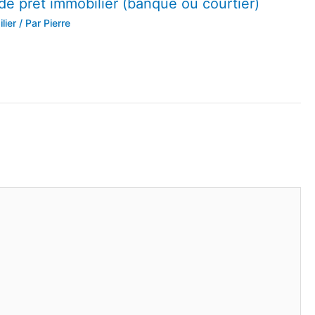
de prêt immobilier (banque ou courtier)
lier
/ Par
Pierre