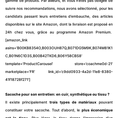
gamme de produits. Par ailleurs, et vous n’êtes pas obligée de
suivre nos recommandations, nous avons sélectionné, pour les
candidats passant leurs
entretiens
d’embauche, des articles
disponibles sur le site Amazon, dont la livraison est proposé en
24h chez vous, grâce au programme Amazon Premium.
[amazon_link
asins=’B00KB8354O,B003OUH87Q,B071DG5M9K,B074M81K1
C,B01N6C1D3S,B00B42TKD6,B06Y58CBS8′
template=’ProductCarousel’ store=’coachme0d-21′
marketplace=’FR’ link_id=’c9dd0933-4a2d-11e8-8380-
41f18728f271′]
Sacoche pour son entretien: en cuir, synthétique ou tissu ?
Il existe principalement
trois types de matériaux
pouvant
constituer votre sacoche. Tout d’abord, le
plus économique
est le tissu
. Plus léger, le tissu donne l’impression d’un