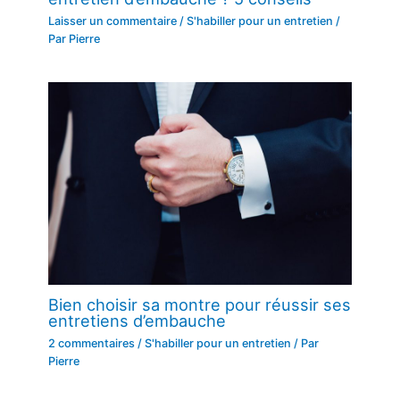
Laisser un commentaire
/
S'habiller pour un entretien
/
Par
Pierre
Bien choisir sa montre pour réussir ses
entretiens d’embauche
2 commentaires
/
S'habiller pour un entretien
/ Par
Pierre