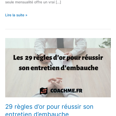
seule mensualité offre un vrai […]
Lettre
Lire la suite »
de
rachat
de
crédits
:
comment
la
rédiger
?
29 règles d’or pour réussir son
entretien d’embauche