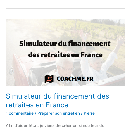
VR
Experience
:
la
réalité
virtuelle
au
service
de
vos
événements
Simulateur du financement des
pros
retraites en France
et
1 commentaire
/
Préparer son entretien
/
Pierre
privés
à
Afin d’aider l’état, je viens de créer un simulateur du