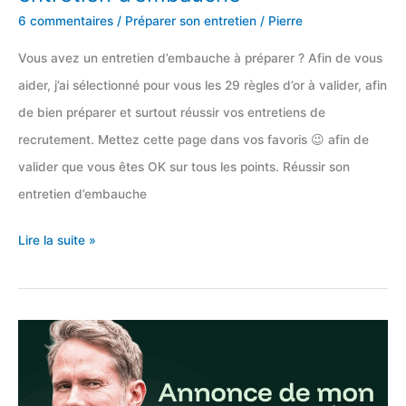
6 commentaires
/
Préparer son entretien
/
Pierre
Vous avez un entretien d’embauche à préparer ? Afin de vous
aider, j’ai sélectionné pour vous les 29 règles d’or à valider, afin
de bien préparer et surtout réussir vos entretiens de
recrutement. Mettez cette page dans vos favoris 😉 afin de
valider que vous êtes OK sur tous les points. Réussir son
entretien d’embauche
29
Lire la suite »
règles
d’or
pour
réussir
son
entretien