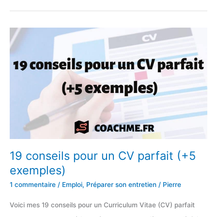
moyens
des
réseaux
sociaux
(Facebook,
Twitter
etc..)
19 conseils pour un CV parfait (+5
exemples)
1 commentaire
/
Emploi
,
Préparer son entretien
/
Pierre
Voici mes 19 conseils pour un Curriculum Vitae (CV) parfait