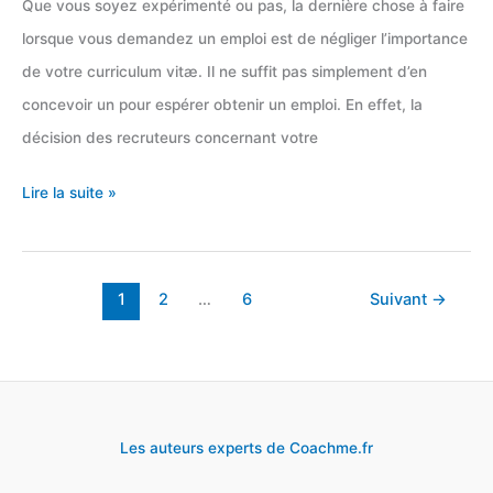
Que vous soyez expérimenté ou pas, la dernière chose à faire
lorsque vous demandez un emploi est de négliger l’importance
de votre curriculum vitæ. Il ne suffit pas simplement d’en
concevoir un pour espérer obtenir un emploi. En effet, la
décision des recruteurs concernant votre
19
Lire la suite »
conseils
pour
un
1
2
…
6
Suivant
→
CV
parfait
(+5
exemples)
Les auteurs experts de Coachme.fr