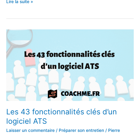
c’est
Lire la suite »
quoi
le
business
club
premium
d’Eric
Larchevêque
?
Les 43 fonctionnalités clés d’un
logiciel ATS
Laisser un commentaire
/
Préparer son entretien
/
Pierre