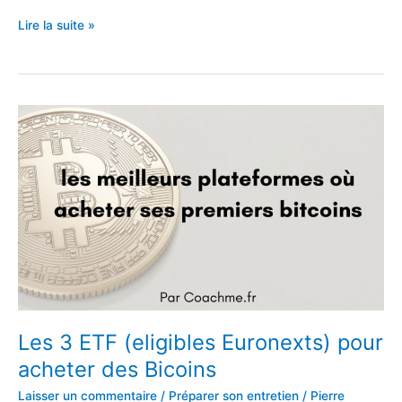
Le
Lire la suite »
Portage
Salarial
en
France
:
le
Cadre
Législatif
Les 3 ETF (eligibles Euronexts) pour
acheter des Bicoins
Laisser un commentaire
/
Préparer son entretien
/
Pierre