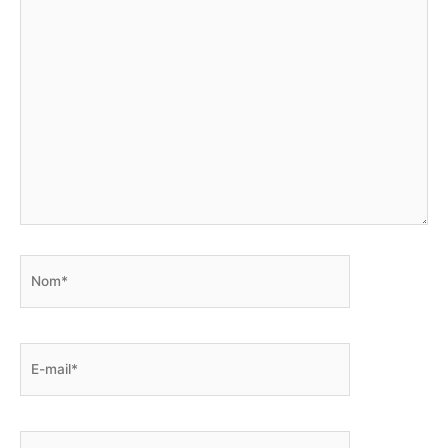
ici…
Nom*
E-
mail*
Site