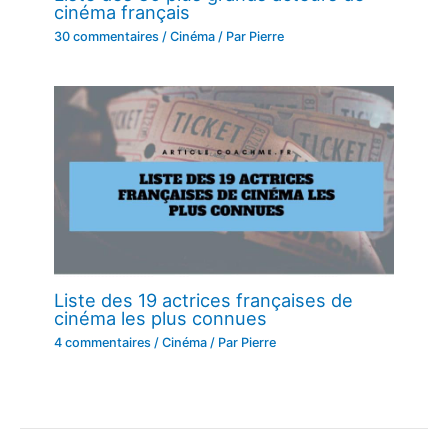
cinéma français
30 commentaires
/
Cinéma
/ Par
Pierre
Liste des 19 actrices françaises de
cinéma les plus connues
4 commentaires
/
Cinéma
/ Par
Pierre