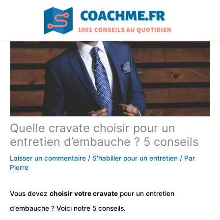
Aller
au
contenu
Quelle cravate choisir pour un
entretien d’embauche ? 5 conseils
Laisser un commentaire
/
S'habiller pour un entretien
/ Par
Pierre
Vous devez
choisir votre cravate
pour un entretien
d’embauche ? Voici notre 5 conseils
.