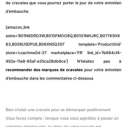
de cravates que vous pourrez porter le jour de votre entretien
d’embauche.
[amazon_link
asins=’B01N6DRD3W,B010FMOO8Q,B01G1MHJRC,B077K5HX
83,B008U5DPUE,B06XN5Q351′ template=’ProductGrid’
store=’coachme0d-21′ marketplace=’FR’ link_id=’fb684cf4-
492e-11e8-85af-e35ca28db9ce’]
N’hésitez pas à
recommander des marques de cravates
pour votre entretien
d’embauche dans les commentaires ci-dessous
Bien choisir une cravate pour se démarquer positivement
Vous l’avez compris : lorsque vous vous apprêtez à passer un
entretien d’embauche, le choix de votre cravate est