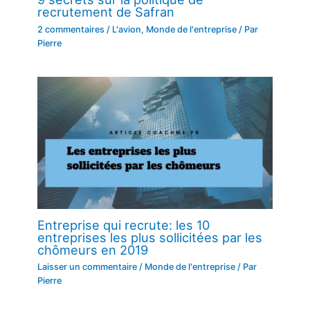
recrutement de Safran
2 commentaires
/
L'avion
,
Monde de l'entreprise
/ Par
Pierre
Entreprise qui recrute: les 10
entreprises les plus sollicitées par les
chômeurs en 2019
Laisser un commentaire
/
Monde de l'entreprise
/ Par
Pierre