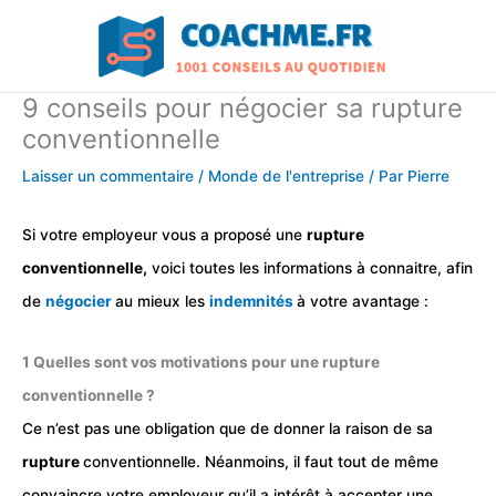
Aller
au
contenu
9 conseils pour négocier sa rupture
conventionnelle
Laisser un commentaire
/
Monde de l'entreprise
/ Par
Pierre
Si votre employeur vous a proposé une
rupture
conventionnelle,
voici toutes les informations à connaitre, afin
de
négocier
au mieux les
indemnités
à votre avantage :
1 Quelles sont vos motivations pour une rupture
conventionnelle ?
Ce n’est pas une obligation que de donner la raison de sa
rupture
conventionnelle. Néanmoins, il faut tout de même
convaincre votre employeur qu’il a intérêt à accepter une