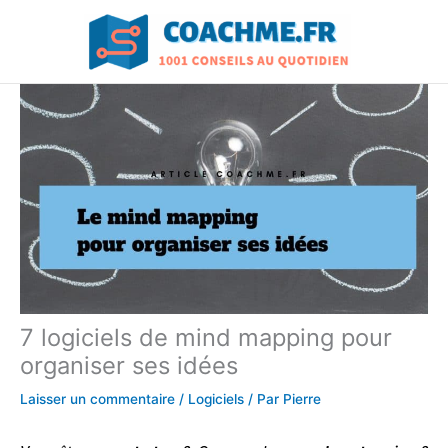
Aller
au
contenu
7 logiciels de mind mapping pour
organiser ses idées
Laisser un commentaire
/
Logiciels
/ Par
Pierre