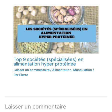
Top 9 sociétés (spécialisées) en
alimentation hyper protéinée
Laisser un commentaire
/
Alimentation
,
Musculation
/
Par
Pierre
Laisser un commentaire