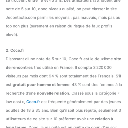
se trouvent entre 18 et 45 ans. Les utilisateurs l’attribuent une
note de 5 sur 10, donc niveau qualité, on peut classer le site
Jecontacte.com parmi les moyens : pas mauvais, mais pas au
top non plus (surement en raison du risque de faux profils
élevé).
2. Coco.fr
Disposant d’une note de 5 sur 10, Coco.fr est le deuxième
site
de rencontres
très utilisé en France. Il compte 3 220 000
visiteurs par mois dont 94 % sont totalement des Français. S’il
est
gratuit
pour
homme et femme
, 43 % sont des femmes à la
recherche d’une
nouvelle relation
. Classé sous la catégorie «
low cost »,
Coco.fr
est fréquenté généralement par des jeunes
adultes de 18 à 35 ans. Bien qu’il soit plus réputé, seulement 3
utilisateurs de ce site sur 10 préfèrent avoir une
relation à
long terme
. Donc, la majorité est en quête de coup d’un soir