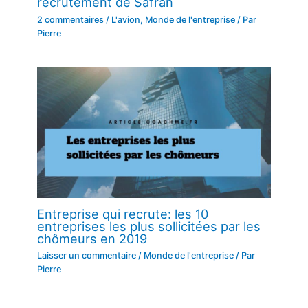
recrutement de Safran
2 commentaires
/
L'avion
,
Monde de l'entreprise
/ Par
Pierre
Entreprise qui recrute: les 10
entreprises les plus sollicitées par les
chômeurs en 2019
Laisser un commentaire
/
Monde de l'entreprise
/ Par
Pierre