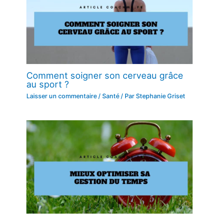
Comment soigner son cerveau grâce
au sport ?
Laisser un commentaire
/
Santé
/ Par
Stephanie Griset