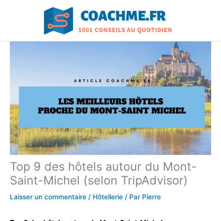
Aller
au
contenu
Top 9 des hôtels autour du Mont-
Saint-Michel (selon TripAdvisor)
Laisser un commentaire
/
Hôtellerie
/ Par
Pierre