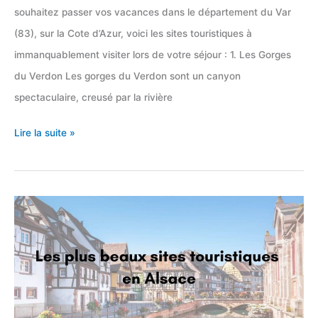
souhaitez passer vos vacances dans le département du Var
(83), sur la Cote d’Azur, voici les sites touristiques à
immanquablement visiter lors de votre séjour : 1. Les Gorges
du Verdon Les gorges du Verdon sont un canyon
spectaculaire, creusé par la rivière
Top
Lire la suite »
12
des
sites
touristiques
dans
le
Var