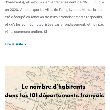
d’habitants), et selon le dernier recensement de l’INSEE publié
en 2020. A noter que les villes de Paris, Lyon et Marseille ont
été découpé en fonction de leurs arrondissements respectifs,
et qu’elles sont comptabilisées par arrondissement, et non pas
via la commune entière. Si
Liste
Lire la suite »
des
500
plus
grandes
villes
françaises
(en
habitants)