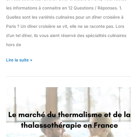
les informations à connaitre en 12 Questions / Réponses. 1.
Quelles sont les variétés culinaires pour un dîner croisière à
Paris ? Un dîner croisière se vit, elle ne se raconte pas. Lors
d’un tel dîner, ils vous aient réservé des spécialités culinaires
hors de
Les
Lire la suite »
diners
croisières
à
Paris
en
12
Questions
/