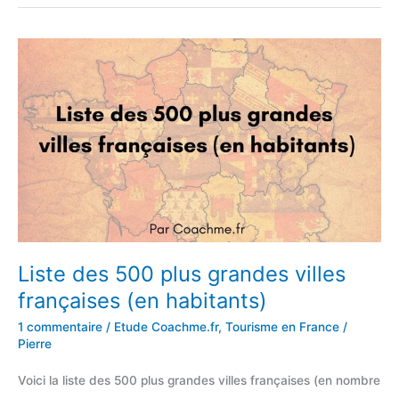
du
thermalisme
et
de
la
thalassothérapie
en
France
Liste des 500 plus grandes villes
françaises (en habitants)
1 commentaire
/
Etude Coachme.fr
,
Tourisme en France
/
Pierre
Voici la liste des 500 plus grandes villes françaises (en nombre