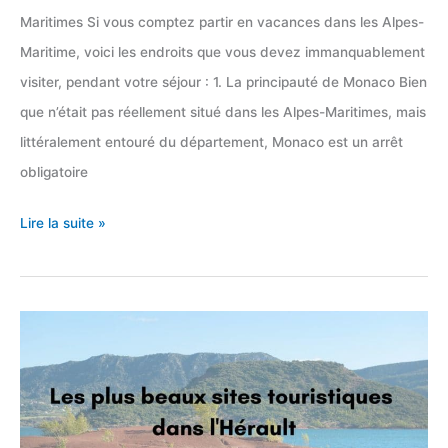
Maritimes Si vous comptez partir en vacances dans les Alpes-
Maritime, voici les endroits que vous devez immanquablement
visiter, pendant votre séjour : 1. La principauté de Monaco Bien
que n’était pas réellement situé dans les Alpes-Maritimes, mais
littéralement entouré du département, Monaco est un arrêt
obligatoire
Top
Lire la suite »
16
des
sites
touristiques
dans
les
Alpes-