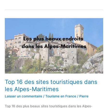
nombre
d’habitants
des
101
départements
français
Top 16 des sites touristiques dans
les Alpes-Maritimes
Laisser un commentaire
/
Tourisme en France
/
Pierre
Top 16 des plus beaux sites touristiques dans les Alpes-