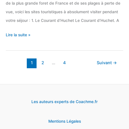
de la plus grande foret de France et de ses plages à perte de
vue, voici les sites touristiques à absolument visiter pendant
votre séjour : 1. Le Courant d’Huchet Le Courant d’Huchet. A
Top
Lire la suite »
13
des
sites
1
2
…
4
Suivant
→
touristiques
dans
les
Landes
Les auteurs experts de Coachme.fr
Mentions Légales