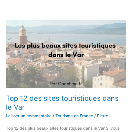
12
des
sites
touristiques
dans
l’Hérault
Top 12 des sites touristiques dans
le Var
Laisser un commentaire
/
Tourisme en France
/
Pierre
Top 12 des plus beaux sites touristiques dans le Var Si vous