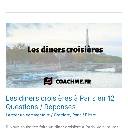
Center
Parcs
en
9
Questions
/
Réponses
Les diners croisières à Paris en 12
Questions / Réponses
Laisser un commentaire
/
Croisière
,
Paris
/
Pierre
Si vous souhaitez faire un diner croisière à Paris, voici toutes