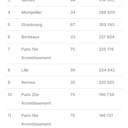
3
Nantes
44
314 503
4
Montpellier
34
288 600
5
Strasbourg
67
283 745
6
Bordeaux
33
257 804
7
Paris 15e
75
235 178
Arrondissement
8
Lille
59
234 842
9
Rennes
35
220 925
10
Paris 20e
75
196 739
Arrondissement
11
Paris 18e
75
196 131
Arrondissement