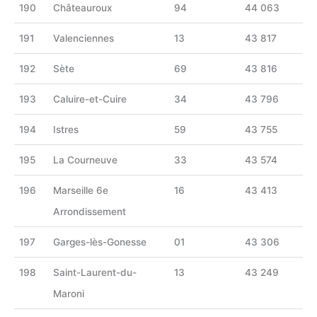
190
Châteauroux
94
44 063
191
Valenciennes
13
43 817
192
Sète
69
43 816
193
Caluire-et-Cuire
34
43 796
194
Istres
59
43 755
195
La Courneuve
33
43 574
196
Marseille 6e
16
43 413
Arrondissement
197
Garges-lès-Gonesse
01
43 306
198
Saint-Laurent-du-
13
43 249
Maroni