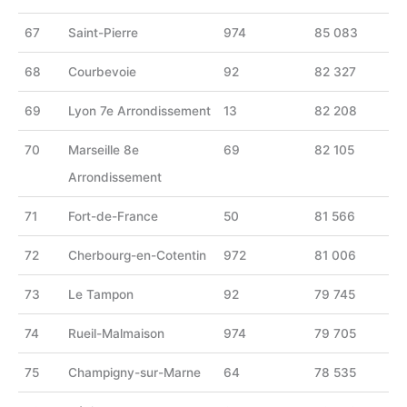
67
Saint-Pierre
974
85 083
68
Courbevoie
92
82 327
69
Lyon 7e Arrondissement
13
82 208
70
Marseille 8e
69
82 105
Arrondissement
71
Fort-de-France
50
81 566
72
Cherbourg-en-Cotentin
972
81 006
73
Le Tampon
92
79 745
74
Rueil-Malmaison
974
79 705
75
Champigny-sur-Marne
64
78 535