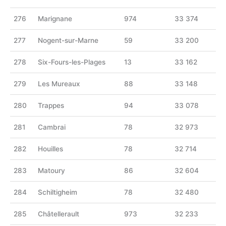
276
Marignane
974
33 374
277
Nogent-sur-Marne
59
33 200
278
Six-Fours-les-Plages
13
33 162
279
Les Mureaux
88
33 148
280
Trappes
94
33 078
281
Cambrai
78
32 973
282
Houilles
78
32 714
283
Matoury
86
32 604
284
Schiltigheim
78
32 480
285
Châtellerault
973
32 233