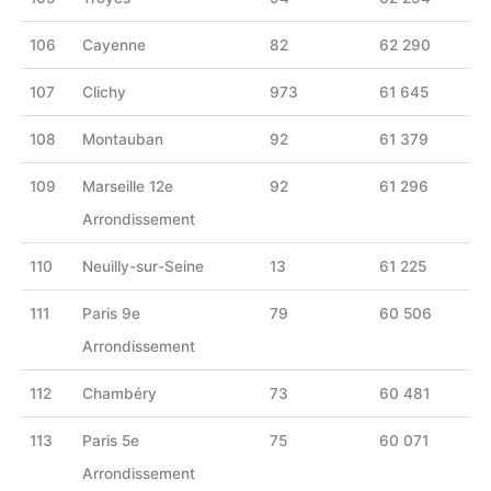
106
Cayenne
82
62 290
107
Clichy
973
61 645
108
Montauban
92
61 379
109
Marseille 12e
92
61 296
Arrondissement
110
Neuilly-sur-Seine
13
61 225
111
Paris 9e
79
60 506
Arrondissement
112
Chambéry
73
60 481
113
Paris 5e
75
60 071
Arrondissement