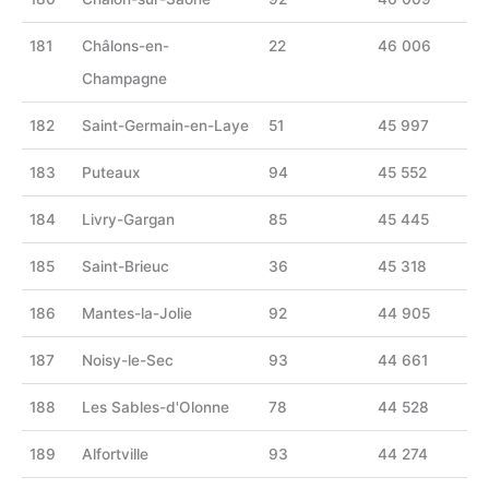
181
Châlons-en-
22
46 006
Champagne
182
Saint-Germain-en-Laye
51
45 997
183
Puteaux
94
45 552
184
Livry-Gargan
85
45 445
185
Saint-Brieuc
36
45 318
186
Mantes-la-Jolie
92
44 905
187
Noisy-le-Sec
93
44 661
188
Les Sables-d'Olonne
78
44 528
189
Alfortville
93
44 274