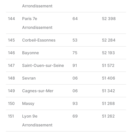
Arrondissement
144
Paris 7e
64
52 398
Arrondissement
145
Corbeil-Essonnes
53
52 284
146
Bayonne
75
52 193
147
Saint-Ouen-sur-Seine
91
51 572
148
Sevran
06
51 406
149
Cagnes-sur-Mer
06
51 342
150
Massy
93
51 268
151
Lyon 9e
69
51 262
Arrondissement