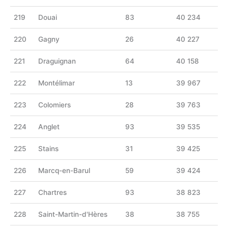
219
Douai
83
40 234
220
Gagny
26
40 227
221
Draguignan
64
40 158
222
Montélimar
13
39 967
223
Colomiers
28
39 763
224
Anglet
93
39 535
225
Stains
31
39 425
226
Marcq-en-Barul
59
39 424
227
Chartres
93
38 823
228
Saint-Martin-d'Hères
38
38 755