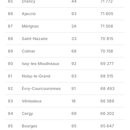
85
Drancy
44
71 772
86
Ajaccio
93
71 605
87
Mérignac
2A
71 508
88
Saint-Nazaire
33
70 815
89
Colmar
68
70 158
90
Issy-les-Moulineaux
92
69 277
91
Noisy-le-Grand
93
68 515
92
Évry-Courcouronnes
91
68 493
93
Vénissieux
18
66 589
94
Cergy
69
66 202
95
Bourges
95
65 647