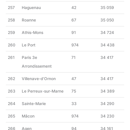
257
Haguenau
42
35 059
258
Roanne
67
35 050
259
Athis-Mons
91
34 724
260
Le Port
974
34 438
261
Paris 3e
71
34 417
Arrondissement
262
Villenave-d'Ornon
47
34 417
263
Le Perreux-sur-Marne
75
34 389
264
Sainte-Marie
33
34 290
265
Mâcon
974
34 230
266
Agen
94
34 161