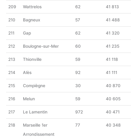
209
Wattrelos
62
41 813
210
Bagneux
57
41 488
211
Gap
62
41 320
212
Boulogne-sur-Mer
60
41 235
213
Thionville
59
41 118
214
Alès
92
41 111
215
Compiègne
30
40 870
216
Melun
59
40 605
217
Le Lamentin
972
40 471
218
Marseille 1er
77
40 348
Arrondissement