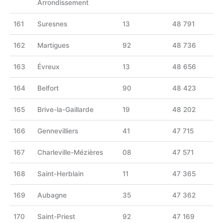
Arrondissement
161
Suresnes
13
48 791
162
Martigues
92
48 736
163
Évreux
13
48 656
164
Belfort
90
48 423
165
Brive-la-Gaillarde
19
48 202
166
Gennevilliers
41
47 715
167
Charleville-Mézières
08
47 571
168
Saint-Herblain
11
47 365
169
Aubagne
35
47 362
170
Saint-Priest
92
47 169