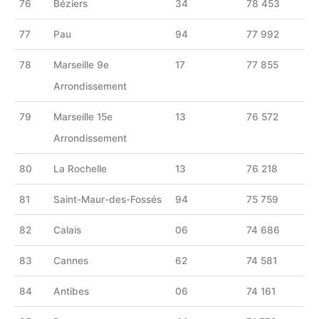
76
Béziers
34
78 453
77
Pau
94
77 992
78
Marseille 9e
17
77 855
Arrondissement
79
Marseille 15e
13
76 572
Arrondissement
80
La Rochelle
13
76 218
81
Saint-Maur-des-Fossés
94
75 759
82
Calais
06
74 686
83
Cannes
62
74 581
84
Antibes
06
74 161