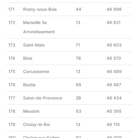
171
Rosny-sous-Bois
44
46 998
172
Marseille 5e
13
46 621
Arrondissement
173
Saint-Malo
71
46 603
174
Blois
78
46 570
175
Carcassonne
13
46 499
176
Bastia
69
46 497
177
Salon-de-Provence
2B
46 434
178
Meudon
93
46 395
179
Choisy-le-Roi
13
46 110
180
Chalon-sur-Saône
92
46 009