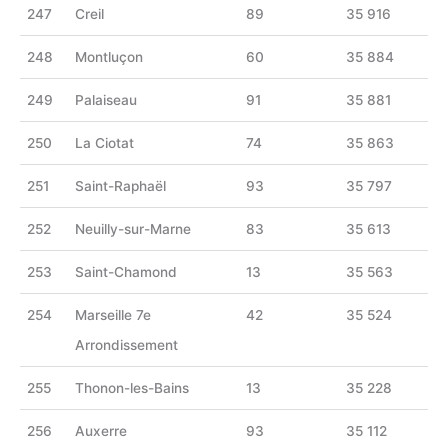
247
Creil
89
35 916
248
Montluçon
60
35 884
249
Palaiseau
91
35 881
250
La Ciotat
74
35 863
251
Saint-Raphaël
93
35 797
252
Neuilly-sur-Marne
83
35 613
253
Saint-Chamond
13
35 563
254
Marseille 7e
42
35 524
Arrondissement
255
Thonon-les-Bains
13
35 228
256
Auxerre
93
35 112