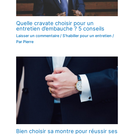
Quelle cravate choisir pour un
entretien d’embauche ? 5 conseils
Laisser un commentaire
/
S'habiller pour un entretien
/
Par
Pierre
Bien choisir sa montre pour réussir ses