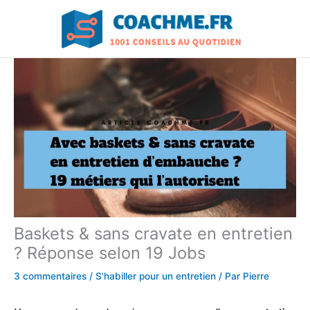
Aller
au
contenu
Baskets & sans cravate en entretien
? Réponse selon 19 Jobs
3 commentaires
/
S'habiller pour un entretien
/ Par
Pierre