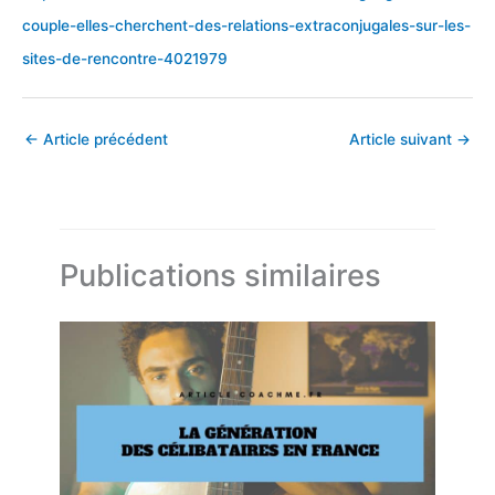
couple-elles-cherchent-des-relations-extraconjugales-sur-les-
sites-de-rencontre-4021979
←
Article précédent
Article suivant
→
Publications similaires