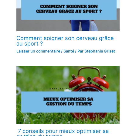
Comment soigner son cerveau grâce
au sport ?
Laisser un commentaire
/
Santé
/ Par
Stephanie Griset
7 conseils pour mieux optimiser sa