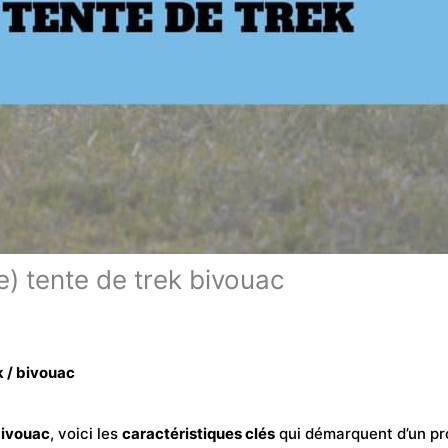
e) tente de trek bivouac
k / bivouac
bivouac
, voici les
caractéristiques clés
qui démarquent d’un prod