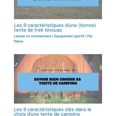
Les 9 caractéristiques d’une (bonne)
tente de trek bivouac
Laisser un commentaire
/
Equipement sportif
/ Par
Pierre
Les 9 caractéristiques clés dans le
choix d’une tente de camping