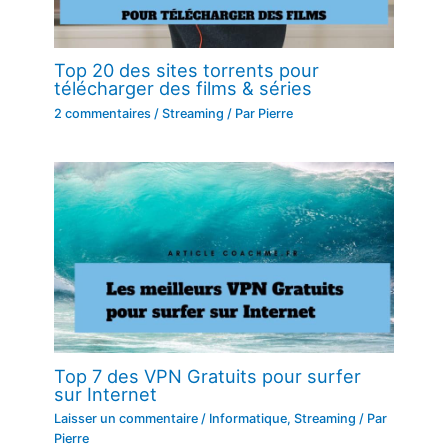
Top 20 des sites torrents pour
télécharger des films & séries
2 commentaires
/
Streaming
/ Par
Pierre
Top 7 des VPN Gratuits pour surfer
sur Internet
Laisser un commentaire
/
Informatique
,
Streaming
/ Par
Pierre