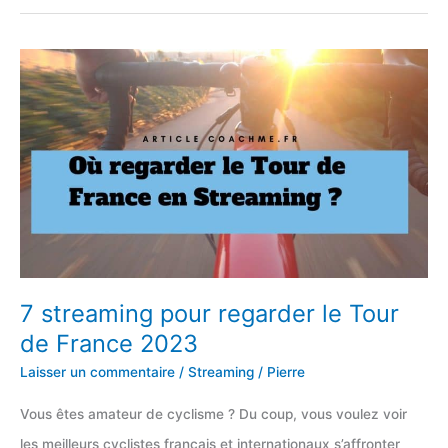
de
Roland-
Garros
2025
en
Direct
7 streaming pour regarder le Tour
de France 2023
Laisser un commentaire
/
Streaming
/
Pierre
Vous êtes amateur de cyclisme ? Du coup, vous voulez voir
les meilleurs cyclistes français et internationaux s’affronter