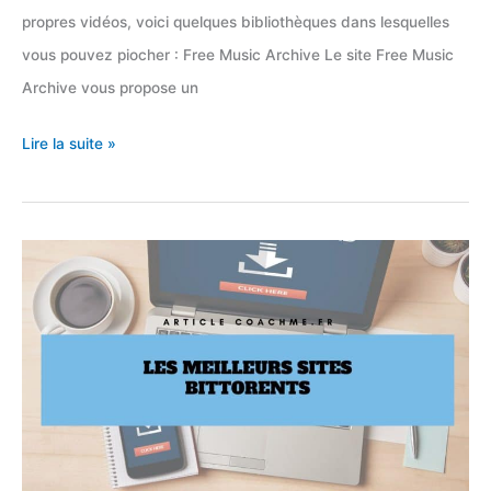
propres vidéos, voici quelques bibliothèques dans lesquelles
vous pouvez piocher : Free Music Archive Le site Free Music
Archive vous propose un
7
Lire la suite »
bibliothèques
de
musiques
libres
de
droits
&
sans
copyrights