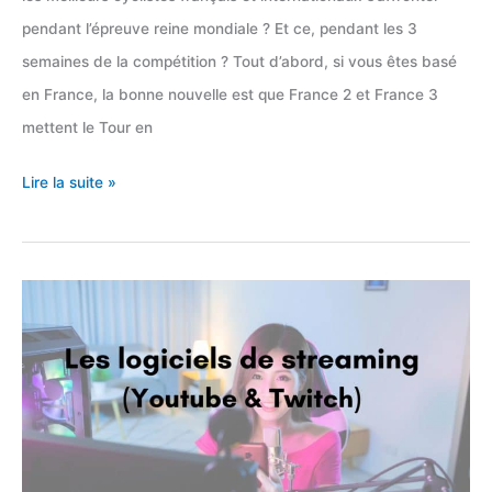
pendant l’épreuve reine mondiale ? Et ce, pendant les 3
semaines de la compétition ? Tout d’abord, si vous êtes basé
en France, la bonne nouvelle est que France 2 et France 3
mettent le Tour en
7
Lire la suite »
streaming
pour
regarder
le
Tour
de
France
2023