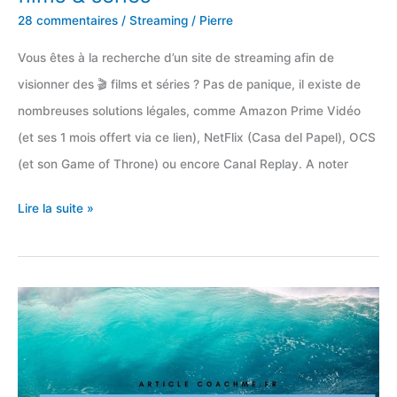
28 commentaires
/
Streaming
/
Pierre
Vous êtes à la recherche d’un site de streaming afin de
visionner des 🎬 films et séries ? Pas de panique, il existe de
nombreuses solutions légales, comme Amazon Prime Vidéo
(et ses 1 mois offert via ce lien), NetFlix (Casa del Papel), OCS
(et son Game of Throne) ou encore Canal Replay. A noter
Top
Lire la suite »
12
sites
de
streaming
FR
pour
films