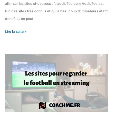
aller sur les sites ci-dessous : 1. addic7ed.com Addic7ed est
l’un des sites très connus et qui a beaucoup d’utilisateurs étant
donné qu’on peut
12
Lire la suite »
sites
pour
télécharger
des
sous-
titres
de
films
&
séries