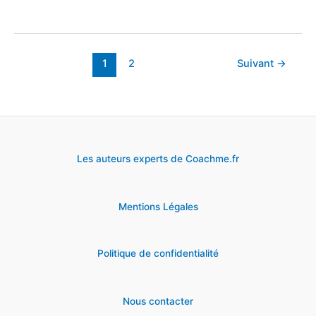
7
des
VPN
1
2
Suivant
→
Gratuits
pour
surfer
sur
Les auteurs experts de Coachme.fr
Internet
Mentions Légales
Politique de confidentialité
Nous contacter