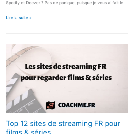
Spotify et Deezer ? Pas de panique, puisque je vous ai fait le
9
Lire la suite »
sites
pour
écouter
&
télécharger
de
la
musique
(gratuit
&
légal)
Top 12 sites de streaming FR pour
films & séries