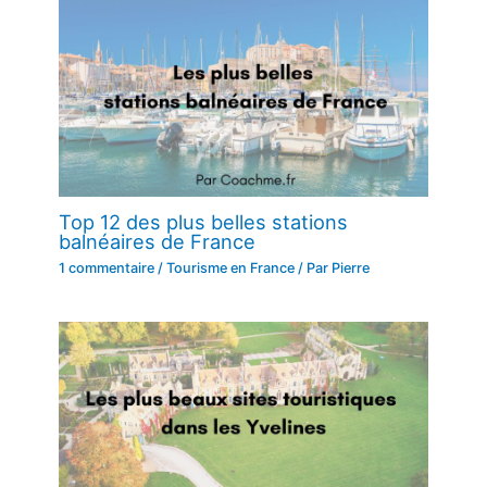
Top 12 des plus belles stations
balnéaires de France
1 commentaire
/
Tourisme en France
/ Par
Pierre