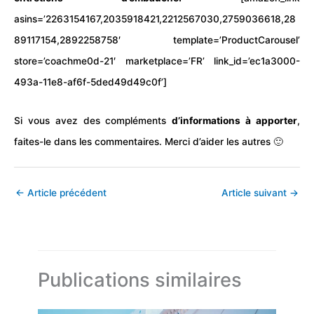
asins=’2263154167,2035918421,2212567030,2759036618,28
89117154,2892258758′ template=’ProductCarousel’
store=’coachme0d-21′ marketplace=’FR’ link_id=’ec1a3000-
493a-11e8-af6f-5ded49d49c0f’]
Si vous avez des compléments
d’informations à apporter
,
faites-le dans les commentaires. Merci d’aider les autres 🙂
←
Article précédent
Article suivant
→
Publications similaires