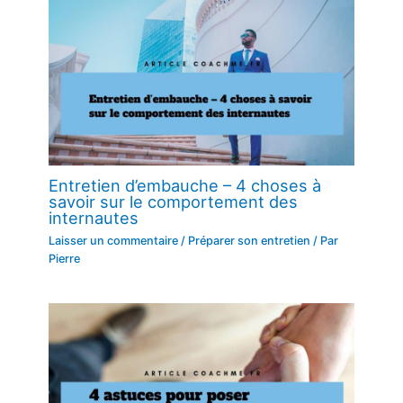
Entretien d’embauche – 4 choses à
savoir sur le comportement des
internautes
Laisser un commentaire
/
Préparer son entretien
/ Par
Pierre