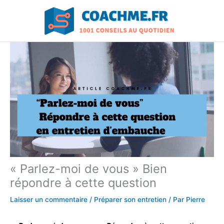
Aller
au
contenu
« Parlez-moi de vous » Bien
répondre à cette question
Laisser un commentaire
/
Préparer son entretien
/ Par
Pierre