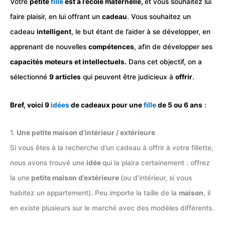
Votre
petite
fille
est à l’école maternelle,
et vous souhaitez lui
faire plaisir, en lui offrant un
cadeau
. Vous souhaitez un
cadeau
intelligent
, le but étant de l’aider à se développer, en
apprenant de nouvelles
compétences
, afin de développer ses
capacités moteurs et intellectuels.
Dans cet objectif, on a
sélectionné
9 articles
qui peuvent être judicieux à
offrir
.
Bref, voici 9
idées
de cadeaux pour une
fille
de 5 ou 6 ans
:
1.
Une petite maison d’intérieur / extérieure
Si vous êtes à la recherche d’un cadeau à offrir à votre fillette,
nous avons trouvé une
idée
qui la plaira certainement : offrez
la une
petite maison d’extérieure
(ou d’intérieur, si vous
habitez un appartement)
.
Peu importe la taille de la
maison
, il
en existe plusieurs sur le marché avec des modèles différents.