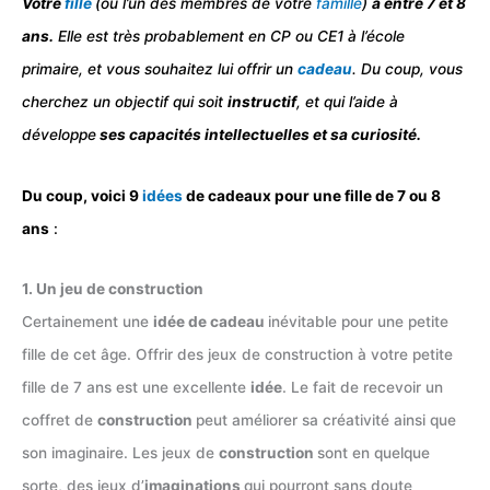
Votre
fille
(ou l’un des membres de votre
famille
)
a entre 7 et 8
ans.
Elle est très probablement en CP ou CE1 à l’école
primaire, et vous souhaitez lui offrir un
cadeau
. Du coup, vous
cherchez un objectif qui soit
instructif
, et qui l’aide à
développe
ses capacités intellectuelles et sa curiosité.
Du coup, voici 9
idées
de cadeaux pour une fille de 7 ou 8
ans
:
1. Un jeu de construction
Certainement une
idée de cadeau
inévitable pour une petite
fille de cet âge. Offrir des jeux de construction à votre petite
fille de 7 ans est une excellente
idée
. Le fait de recevoir un
coffret de
construction
peut améliorer sa créativité ainsi que
son imaginaire. Les jeux de
construction
sont en quelque
sorte, des jeux d’
imaginations
qui pourront sans doute