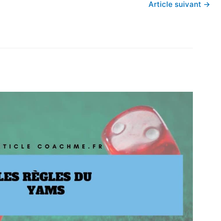
Article suivant
→