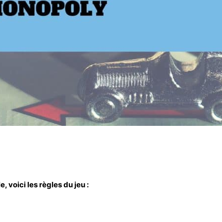
e, voici les
règles
du jeu :