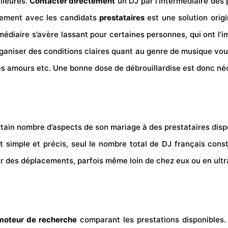
lleures.
Contacter directement
un DJ par l’intermédiaire des
ectement avec les candidats
prestataires
est une solution orig
édiaire s’avère lassant pour certaines personnes, qui ont l’im
rganiser des conditions claires quant au genre de musique vou
 amours etc. Une bonne dose de débrouillardise est donc néce
ertain nombre d’aspects de son mariage à des
prestataires
dispo
 simple et précis, seul le nombre total de DJ français cons
 des déplacements, parfois même loin de chez eux ou en ultra
moteur de recherche
comparant les prestations disponibles.