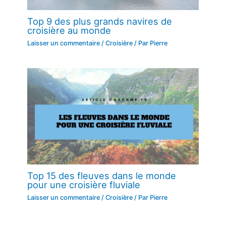
Top 9 des plus grands navires de
croisière au monde
Laisser un commentaire
/
Croisière
/ Par
Pierre
Top 15 des fleuves dans le monde
pour une croisière fluviale
Laisser un commentaire
/
Croisière
/ Par
Pierre