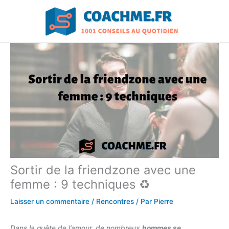
Aller
au
contenu
Sortir de la friendzone avec une
femme : 9 techniques ♻️
Laisser un commentaire
/
Rencontres
/ Par
Pierre
Dans la quête de l’amour, de nombreux
hommes se