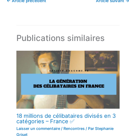
←
Article précédent
Article suivant
→
Publications similaires
18 millions de célibataires divisés en 3
catégories – France ✅
Laisser un commentaire
/
Rencontres
/ Par
Stephanie
Griset