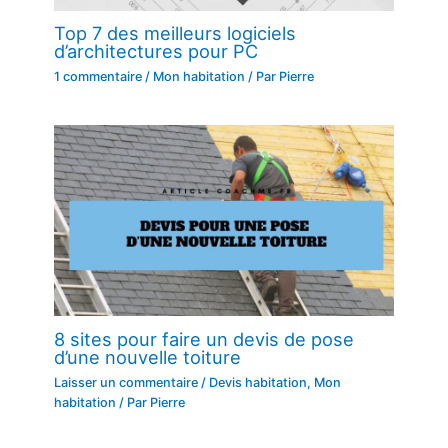
Top 7 des meilleurs logiciels
d’architectures pour PC
1 commentaire
/
Mon habitation
/ Par
Pierre
8 sites pour faire un devis de pose
d’une nouvelle toiture
Laisser un commentaire
/
Devis habitation
,
Mon
habitation
/ Par
Pierre