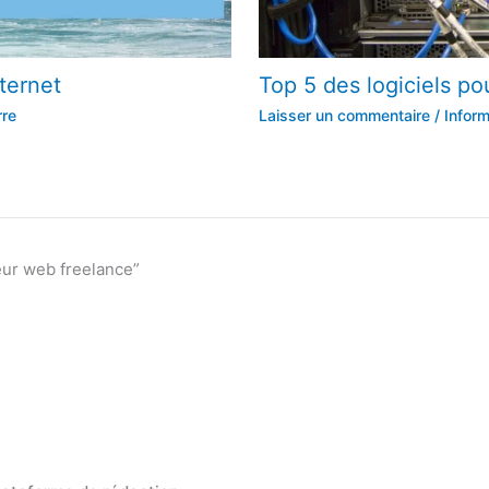
ternet
Top 5 des logiciels po
rre
Laisser un commentaire
/
Inform
eur web freelance”