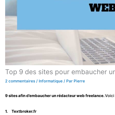
Top 9 des sites pour embaucher u
2 commentaires
/
Informatique
/ Par
Pierre
9 sites afin d’
embaucher
un rédacteur web freelance.
Voici
1.
Textbroker.fr