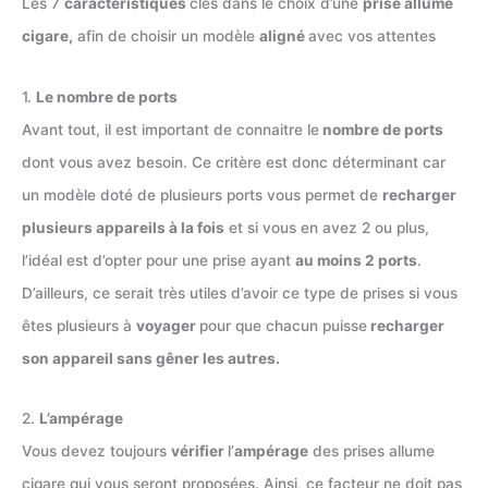
Les 7
caractéristiques
clés dans le choix d’une
prise allume
cigare,
afin de choisir un modèle
aligné
avec vos attentes
1.
Le nombre de ports
Avant tout, il est important de connaitre le
nombre de ports
dont vous avez besoin. Ce critère est donc déterminant car
un modèle doté de plusieurs ports vous permet de
recharger
plusieurs appareils à la fois
et si vous en avez 2 ou plus,
l’idéal est d’opter pour une prise ayant
au moins 2 ports
.
D’ailleurs, ce serait très utiles d’avoir ce type de prises si vous
êtes plusieurs à
voyager
pour que chacun puisse
recharger
son appareil sans gêner les autres.
2.
L’ampérage
Vous devez toujours
vérifier
l’
ampérage
des prises allume
cigare qui vous seront proposées. Ainsi, ce facteur ne doit pas