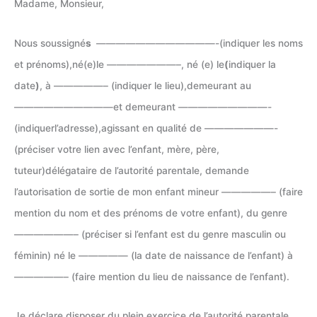
Madame, Monsieur,
Nous soussigné
s
————————————-(indiquer les noms
et prénoms),né(e)le ———————–, né (e) le
(
indiquer la
date
)
, à —————– (indiquer le lieu),demeurant au
——————————et demeurant —————————-
(indiquerl’adresse),agissant en qualité de ———————-
(préciser votre lien avec l’enfant, mère, père,
tuteur)délégataire de l’autorité parentale, demande
l’autorisation de sortie de mon enfant mineur —————– (faire
mention du nom et des prénoms de votre enfant), du genre
——————– (préciser si l’enfant est du genre masculin ou
féminin) né le ————— (la date de naissance de l’enfant) à
—————– (faire mention du lieu de naissance de l’enfant).
Je déclare disposer du plein exercice de l’autorité parentale