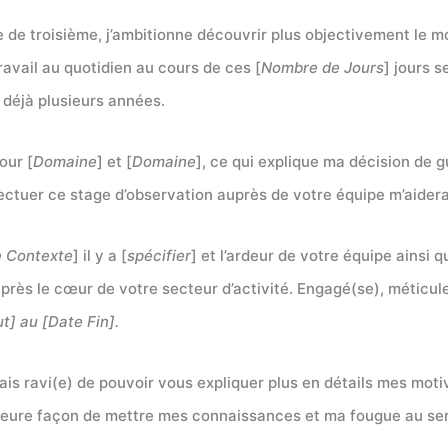
de troisième, j’ambitionne découvrir plus objectivement le m
travail au quotidien au cours de ces [
Nombre de Jours
] jours 
 déjà plusieurs années.
our [
Domaine
] et [
Domaine
], ce qui explique ma décision de 
fectuer ce stage d’observation auprès de votre équipe m’aidera
le Contexte
] il y a [
spécifier
] et l’ardeur de votre équipe ainsi
rès le cœur de votre secteur d’activité. Engagé(se), méticuleu
t] au [Date Fin].
serais ravi(e) de pouvoir vous expliquer plus en détails mes mot
leure façon de mettre mes connaissances et ma fougue au servi