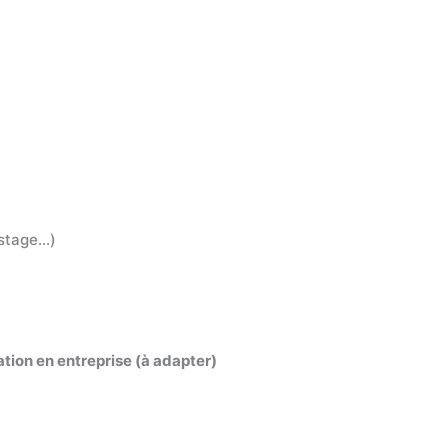
[Nom du
[Adresse d
[Code 
u stage…)
tion en entreprise (à adapter)