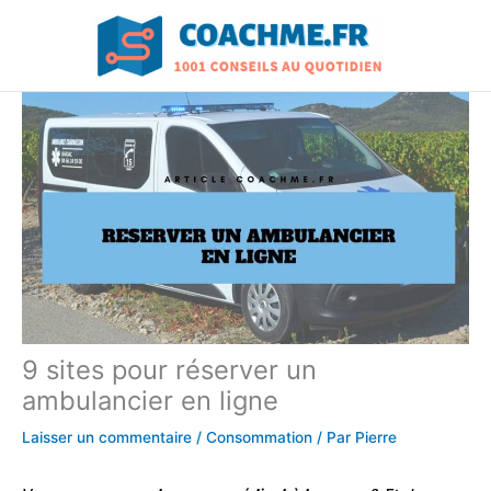
Aller
au
contenu
9 sites pour réserver un
ambulancier en ligne
Laisser un commentaire
/
Consommation
/ Par
Pierre