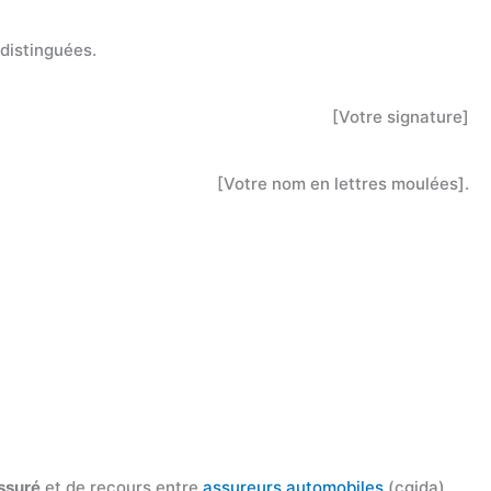
 distinguées.
[Votre signature]
[Votre nom en lettres moulées].
assuré
et de recours entre
assureurs automobiles
(cgida).