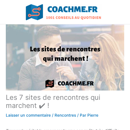
Aller
au
contenu
Les 7 sites de rencontres qui
marchent ✔️ !
Laisser un commentaire
/
Rencontres
/ Par
Pierre