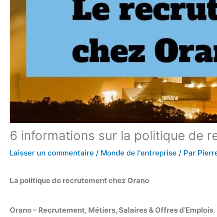
6 informations sur la politique de
Laisser un commentaire
/
Monde de l'entreprise
/ Par
Pierr
La politique de recrutement chez Orano
Orano – Recrutement, Métiers, Salaires & Offres d’Emplois.