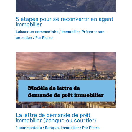
5 étapes pour se reconvertir en agent
immobilier
Laisser un commentaire
/
Immobilier
,
Préparer son
entretien
/ Par
Pierre
La lettre de demande de prêt
immobilier (banque ou courtier)
1 commentaire
/
Banque
,
Immobilier
/ Par
Pierre