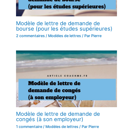
Modèle de lettre de demande de
bourse (pour les études supérieures)
2 commentaires
/
Modèles de lettres
/ Par
Pierre
Modèle de lettre de demande de
congés (à son employeur)
1 commentaire
/
Modèles de lettres
/ Par
Pierre