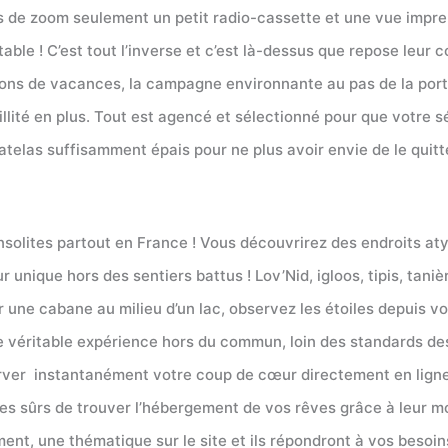
 de zoom seulement un petit radio-cassette et une vue impren
table ! C’est tout l’inverse et c’est là-dessus que repose leur
ns de vacances, la campagne environnante au pas de la porte
uillité en plus. Tout est agencé et sélectionné pour que votre
atelas suffisamment épais pour ne plus avoir envie de le quitter
lites partout en France ! Vous découvrirez des endroits aty
ique hors des sentiers battus ! Lov’Nid, igloos, tipis, tanièr
 une cabane au milieu d’un lac, observez les étoiles depuis v
véritable expérience hors du commun, loin des standards des h
erver instantanément votre coup de cœur directement en ligne
tes sûrs de trouver l’hébergement de vos rêves grâce à leur m
ent, une thématique sur le site et ils répondront à vos besoin