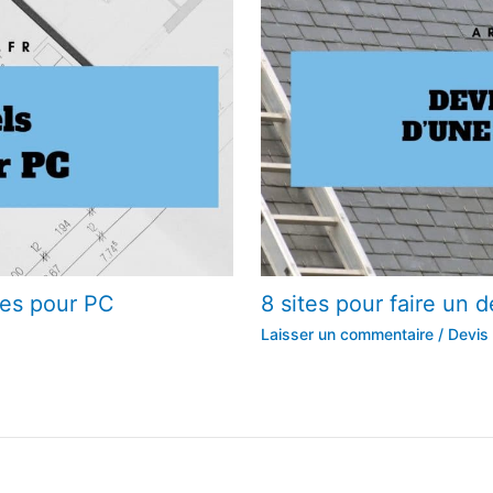
ures pour PC
8 sites pour faire un 
Laisser un commentaire
/
Devis 