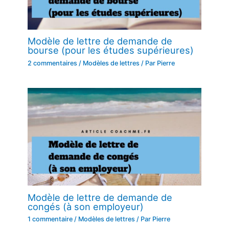
Modèle de lettre de demande de
bourse (pour les études supérieures)
2 commentaires
/
Modèles de lettres
/ Par
Pierre
Modèle de lettre de demande de
congés (à son employeur)
1 commentaire
/
Modèles de lettres
/ Par
Pierre